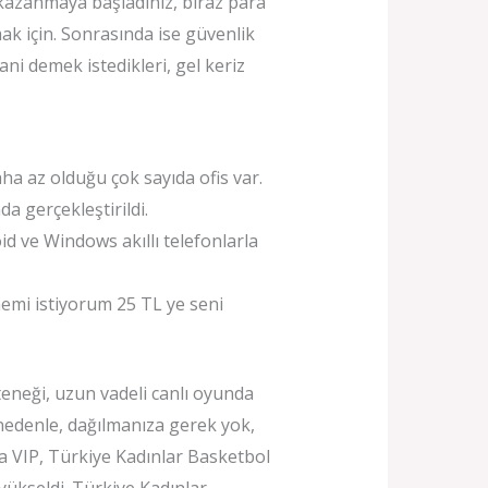
a kazanmaya başladınız, biraz para
ak için. Sonrasında ise güvenlik
ni demek istedikleri, gel keriz
aha az olduğu çok sayıda ofis var.
a gerçekleştirildi.
d ve Windows akıllı telefonlarla
emi istiyorum 25 TL ye seni
eneği, uzun vadeli canlı oyunda
 nedenle, dağılmanıza gerek yok,
ova VIP, Türkiye Kadınlar Basketbol