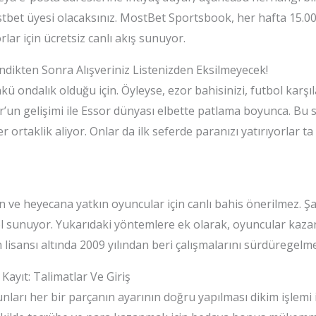
stbet üyesi olacaksınız. MostBet Sportsbook, her hafta 15.0
ar için ücretsiz canlı akış sunuyor.
ndikten Sonra Alışveriniz Listenizden Eksilmeyecek!
ünkü ondalık olduğu için. Öyleyse, ezor bahisinizi, futbol karş
tor’un gelişimi ile Essor dünyası elbette patlama boyunca. Bu s
 ortaklik aliyor. Onlar da ilk seferde paranızı yatırıyorlar ta 
 ve heyecana yatkın oyuncular için canlı bahis önerilmez. Şa
ol sunuyor. Yukarıdaki yöntemlere ek olarak, oyuncular kaz
 lisansı altında 2009 yılından beri çalışmalarını sürdüregelme
Kayıt: Talimatlar Ve Giriş
ları her bir parçanın ayarının doğru yapılması dikim işlemi i