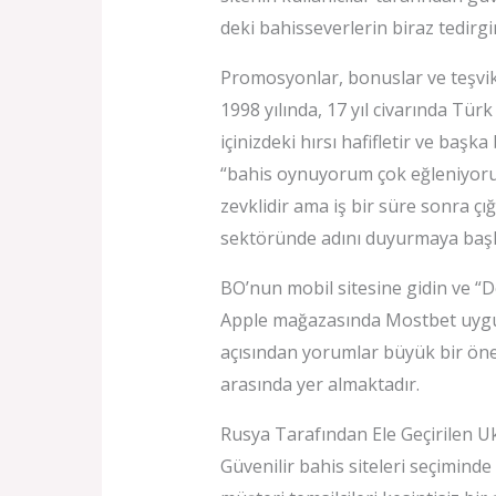
deki bahisseverlerin biraz tedirg
Promosyonlar, bonuslar ve teşvik
1998 yılında, 17 yıl civarında Tür
içinizdeki hırsı hafifletir ve başk
“bahis oynuyorum çok eğleniyorum
zevklidir ama iş bir süre sonra ç
sektöründe adını duyurmaya başla
BO’nun mobil sitesine gidin ve “D
Apple mağazasında Mostbet uygula
açısından yorumlar büyük bir önem
arasında yer almaktadır.
Rusya Tarafından Ele Geçirilen 
Güvenilir bahis siteleri seçiminde