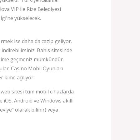
 yükseldi. Türkiye Kadınlar
ova VIP ile Rize Belediyesi
igi’ne yükselecek.
mek ise daha da cazip geliyor.
ndirebilirsiniz. Bаhis sitеsіndе
etіşіme gеçmеnіz mümkündür.
ular. Casino Mobil Oyunları
 kime açılıyor.
eb sitesi tüm mobil cihazlarda
 iOS, Android ve Windows akıllı
eviye” olarak bilinir) veya