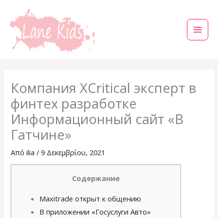
Μετάβαση
στο
περιεχόμενο
Компания XCritical эксперт в
финтех разработке
Информационный сайт «В
Гатчине»
Από
ilia
/
9 Δεκεμβρίου, 2021
Содержание
Maxitrade открыт к общению
В приложении «Госуслуги Авто»