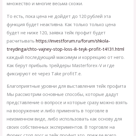
множество и многие весьма схожи.
То есть, пока цена не дойдет до 120 рублей эта
функция будет неактивна. Как только только цена
будет не ниже 120, заявка тейк профит будет
расчитывать
https://investforum.ru/forum/shkola-
treydinga/chto-vajney-stop-loss-ili-teyk-profit-t4131.html
каждый последующий максимум и коррекцию от него.
Как берут прибыль трейдеры Masterforex-V и где
фиксируют её через Take profitТ.е.
Благоприятные уровни для выставления тейк профита
Мы рассмотрим основные способы, которые дадут
представление о вопросе и которые сразу можно взять
на вооружение и либо применять в торговле в
неизменном виде, либо использовать как основу для
своих собственных экспериментов. В торговле на
Форекс стоп лосс и тейк профит это, прежде всего,