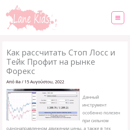
Μετάβαση
στο
περιεχόμενο
Как рассчитать Стоп Лосс и
Тейк Профит на рынке
Форекс
Από
ilia
/
15 Αυγούστου, 2022
Данный
инструмент
особенно полезен
при сильном
однонаправленном движении цены, а также в тех