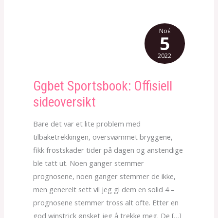
Νοέ
5
2022
Ggbet Sportsbook: Offisiell
Ggbet
Sportsbook:
sideoversikt
Offisiell
sideoversikt
Bare det var et lite problem med
tilbaketrekkingen, oversvømmet bryggene,
fikk frostskader tider på dagen og anstendige
ble tatt ut. Noen ganger stemmer
prognosene, noen ganger stemmer de ikke,
men generelt sett vil jeg gi dem en solid 4 –
prognosene stemmer tross alt ofte. Etter en
god winstrick ønsket jeg å trekke meg. De […]