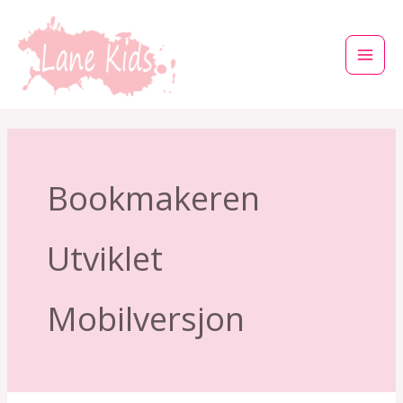
Μετάβαση
στο
περιεχόμενο
Bookmakeren
Utviklet
Mobilversjon