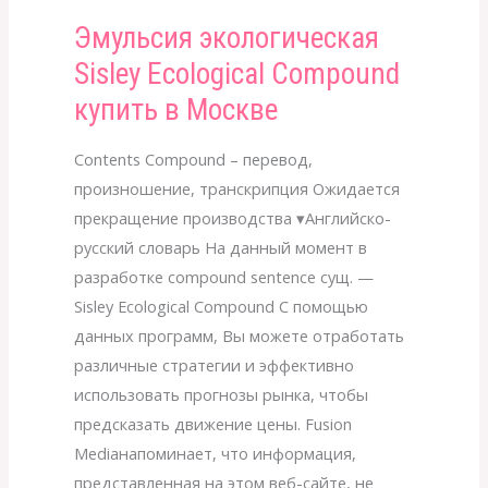
Эмульсия экологическая
Эмульсия
экологическая
Sisley Ecological Compound
Sisley
купить в Москве
Ecological
Compound
Contents Compound – перевод,
купить
произношение, транскрипция Ожидается
в
прекращение производства ▾Английско-
Москве
русский cловарь На данный момент в
разработке compound sentence сущ. —
Sisley Ecological Compound С помощью
данных программ, Вы можете отработать
различные стратегии и эффективно
использовать прогнозы рынка, чтобы
предсказать движение цены. Fusion
Mediaнапоминает, что информация,
представленная на этом веб-сайте, не