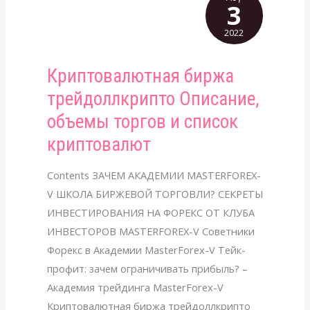
3
2022
Криптовалютная биржа
Криптовалютная
биржа
трейдоллкрипто Описание,
трейдоллкрипто
объемы торгов и список
Описание,
криптовалют
объемы
торгов
Contents ЗАЧЕМ АКАДЕМИИ MASTERFOREX-
и
V ШКОЛА БИРЖЕВОЙ ТОРГОВЛИ? СЕКРЕТЫ
список
ИНВЕСТИРОВАНИЯ НА ФОРЕКС ОТ КЛУБА
криптовалют
ИНВЕСТОРОВ MASTERFOREX-V Советники
Форекс в Академии MasterForex-V Тейк-
профит: зачем ограничивать прибыль? –
Академия трейдинга MasterForex-V
Криптовалютная биржа трейдоллкрипто