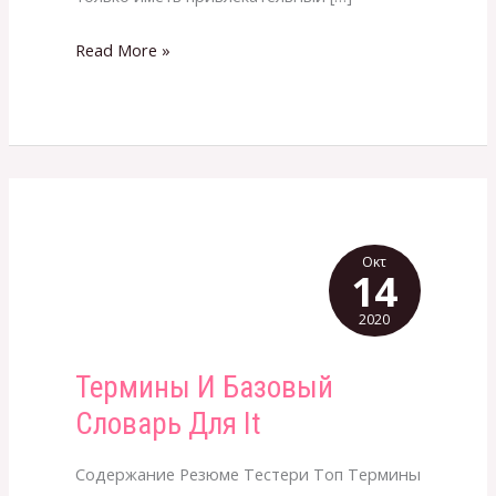
Read More »
Οκτ
14
2020
Термины И Базовый
Термины
И
Словарь Для It
Базовый
Словарь
Содержание Резюме Тестери Топ Термины